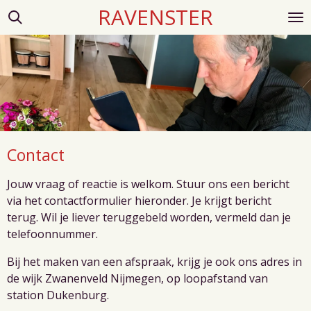
RAVENSTER
Ga
direct
naar
de
hoofdinhoud
Contact
Jouw vraag of reactie is welkom. S
tuur ons een bericht
via het contactformulier hieronder. Je krijgt bericht
terug. Wil je liever teruggebeld worden, vermeld dan je
telefoonnummer.
Bij het maken van een afspraak,
krijg je ook ons adres in
de wijk Zwanenveld Nijmegen, op loopafstand van
station Dukenburg.