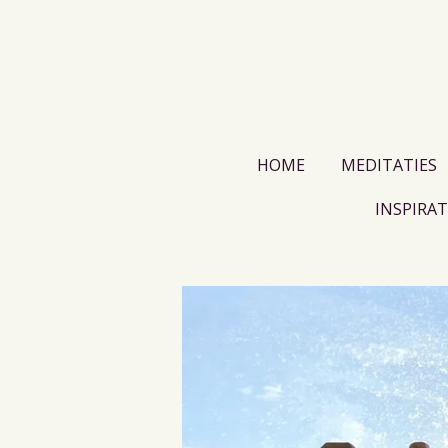
Ga
direct
naar
de
hoofdinhoud
HOME
MEDITATIES
INSPIRAT