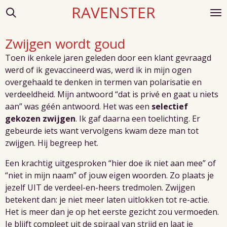
RAVENSTER
Ga
direct
naar
Zwijgen wordt goud
de
Toen ik enkele jaren geleden door een klant gevraagd
hoofdinhoud
werd of ik gevaccineerd was, werd ik in mijn ogen
overgehaald te denken in termen van polarisatie en
verdeeldheid. Mijn antwoord “dat is privé en gaat u niets
aan” was géén antwoord. Het was een
selectief
gekozen zwijgen
. Ik gaf daarna een toelichting. Er
gebeurde iets want vervolgens kwam deze man tot
zwijgen. Hij begreep het.
Een krachtig uitgesproken “hier doe ik niet aan mee” of
“niet in mijn naam” of jouw eigen woorden. Zo plaats je
jezelf UIT de verdeel-en-heers tredmolen. Zwijgen
betekent dan: je niet meer laten uitlokken tot re-actie.
Het is meer dan je op het eerste gezicht zou vermoeden.
Je blijft compleet uit de spiraal van strijd en laat je