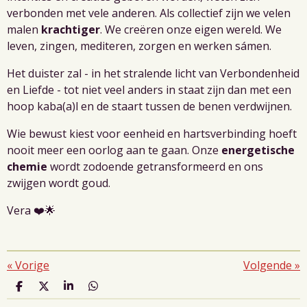
verbonden met vele anderen. Als collectief zijn we velen
malen
krachtiger
. We creëren onze eigen wereld. We
leven, zingen, mediteren, zorgen en werken sámen.
Het duister zal - in het stralende licht van Verbondenheid
en Liefde - tot niet veel anders in staat zijn dan met een
hoop kaba(a)l en de staart tussen de benen verdwijnen.
Wie bewust kiest voor eenheid en hartsverbinding hoeft
nooit meer een oorlog aan te gaan. Onze
energetische
chemie
wordt zodoende getransformeerd en ons
zwijgen wordt goud.
Vera ❤️🌟
«
Vorige
Volgende
»
D
D
S
D
e
e
h
e