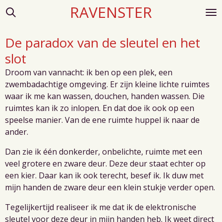
RAVENSTER
Ga
direct
naar
De paradox van de sleutel en het
de
slot
hoofdinhoud
Droom van vannacht: ik ben op een plek, een
zwembadachtige omgeving. Er zijn kleine lichte ruimtes
waar ik me kan wassen, douchen, handen wassen. Die
ruimtes kan ik zo inlopen. En dat doe ik ook op een
speelse manier. Van de ene ruimte huppel ik naar de
ander.
Dan zie ik één donkerder, onbelichte, ruimte met een
veel grotere en zware deur. Deze deur staat echter op
een kier. Daar kan ik ook terecht, besef ik. Ik duw met
mijn handen de zware deur een klein stukje verder open.
Tegelijkertijd realiseer ik me dat ik de elektronische
sleutel voor deze deur in mijn handen heb. Ik weet direct